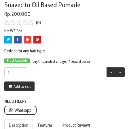
Suavecito Oil Based Pomade
Rp. 200,000
(0)
Net WT. 3oz
Perfect for any hair type
Stock Available
buy this product and get 14 reward points
+
-
Add to cart
NEED HELP?
Whatsapp
Description
Features
Product Reviews