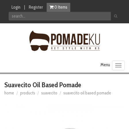
Login
|
Register
0
Items
Toggl
naviga
Suavecito Oil Based Pomade
home
products
suavecito
suavecito oil based pomade