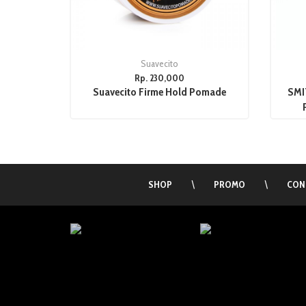
Suavecito
Rp. 230,000
Suavecito Firme Hold Pomade
SMIT
SHOP
\
PROMO
\
CON