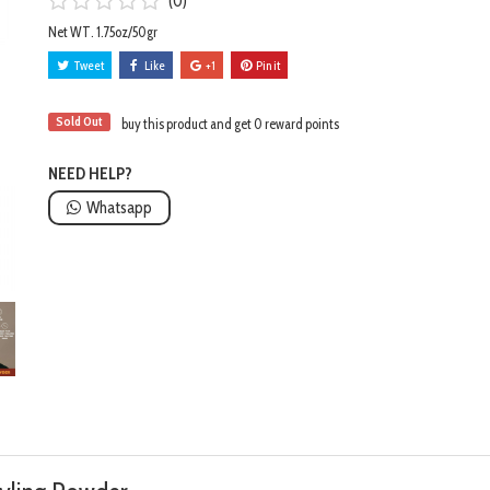
(0)
Net WT. 1.75oz/50gr
Tweet
Like
+1
Pin it
Sold Out
buy this product and get 0 reward points
NEED HELP?
Whatsapp