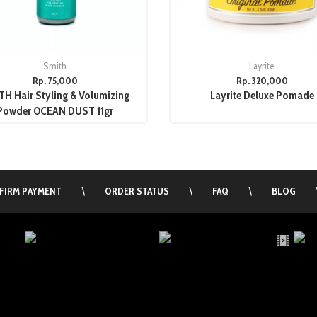
Smith
Layrite
Rp. 75,000
Rp. 320,000
H Hair Styling & Volumizing
Layrite Deluxe Pomade
Powder OCEAN DUST 11gr
FIRM PAYMENT
\
ORDER STATUS
\
FAQ
\
BLOG