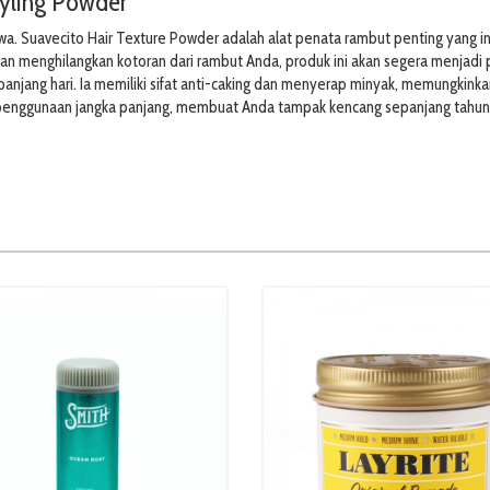
tyling Powder
yawa. Suavecito Hair Texture Powder adalah alat penata rambut penting yang 
 menghilangkan kotoran dari rambut Anda, produk ini akan segera menjadi pr
panjang hari. Ia memiliki sifat anti-caking dan menyerap minyak, memungkin
n penggunaan jangka panjang, membuat Anda tampak kencang sepanjang tahun