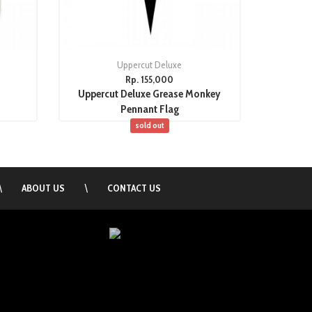
Uppercut Deluxe
Rp. 155,000
Uppercut Deluxe Grease Monkey
Pennant Flag
sold out
\
ABOUT US
\
CONTACT US