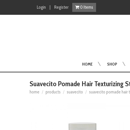
Login
|
Register
0
Items
HOME
SHOP
Suavecito Pomade Hair Texturizing S
home
products
suavecito
suavecito pomade hair t