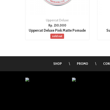
Uppercut Deluxe
Rp. 230,000
Uppercut Deluxe Pink Matte Pomade
Su
sold out
SHOP
\
PROMO
\
CON