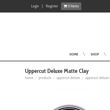
Login
|
Register
0
Items
HOME
SHOP
Uppercut Deluxe Matte Clay
home
products
uppercut deluxe
uppercut deluxe 