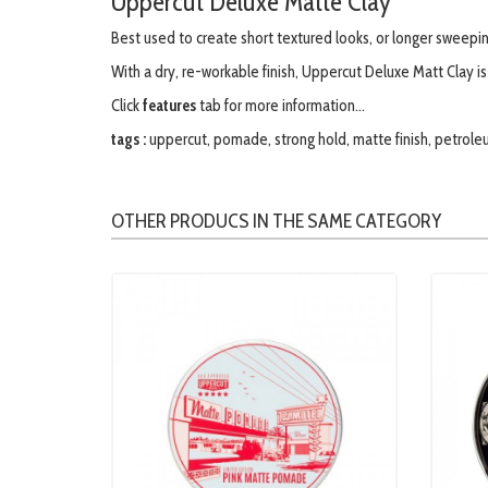
Uppercut Deluxe Matte Clay
Best used to create short textured looks, or longer sweepin
With a dry, re-workable finish, Uppercut Deluxe Matt Clay is 
Click
features
tab for more information...
tags :
uppercut
,
pomade
,
strong hold
,
matte finish
,
petrole
OTHER PRODUCS IN THE SAME CATEGORY