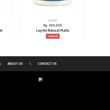
Layrite
Rp. 300,000
et
Layrite Natural Matte
sold out
\
ABOUT US
\
CONTACT US