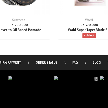
Suavecito
WAHL
Rp. 200,000
Rp. 270,000
avecito Oil Based Pomade
Wahl Super Taper Blade S
sold out
FIRM PAYMENT
\
ORDER STATUS
\
FAQ
\
BLOG