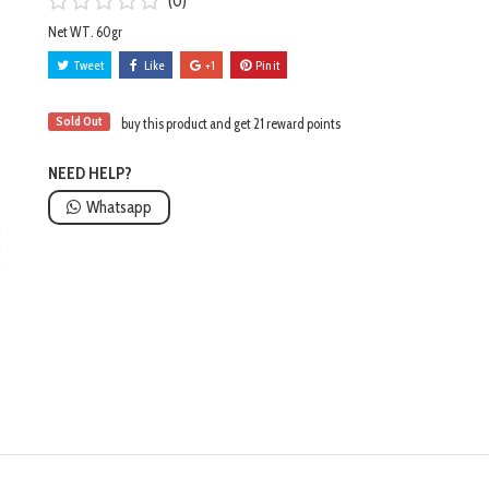
(0)
Net WT. 60gr
Tweet
Like
+1
Pin it
Sold Out
buy this product and get 21 reward points
NEED HELP?
Whatsapp