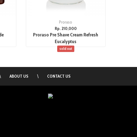
Proraso
Rp. 210,000
de
Proraso Pre Shave Cream Refresh
Eucalyptus
sold out
\
ABOUT US
\
CONTACT US