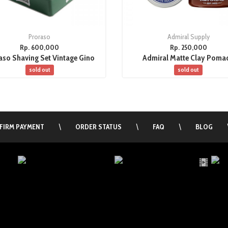
Proraso
Admiral Supply
Rp. 600,000
Rp. 250,000
aso Shaving Set Vintage Gino
Admiral Matte Clay Poma
sold out
sold out
FIRM PAYMENT
\
ORDER STATUS
\
FAQ
\
BLOG