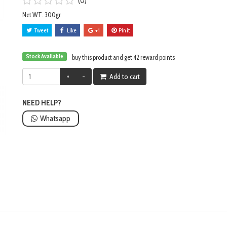
(0)
Net WT. 300gr
Tweet
Like
+1
Pin it
Stock Available
buy this product and get 42 reward points
+
-
Add to cart
NEED HELP?
Whatsapp