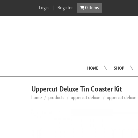
Login
|
Register
0
Items
HOME
SHOP
Uppercut Deluxe Tin Coaster Kit
home
products
uppercut deluxe
uppercut deluxe t